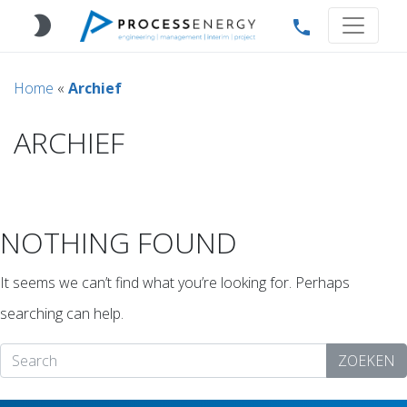
brightness_2
phone
Home
«
Archief
ARCHIEF
NOTHING FOUND
It seems we can’t find what you’re looking for. Perhaps
searching can help.
ZOEKEN