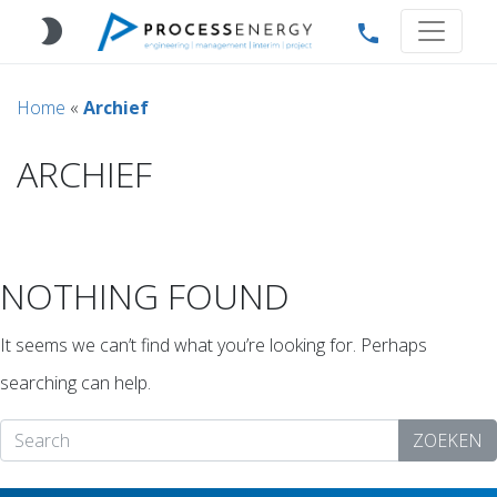
brightness_2
phone
Home
«
Archief
ARCHIEF
NOTHING FOUND
It seems we can’t find what you’re looking for. Perhaps
searching can help.
ZOEKEN