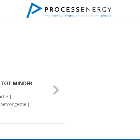
 TOT MINDER
chevron_right
ctie |
 netcongestie |