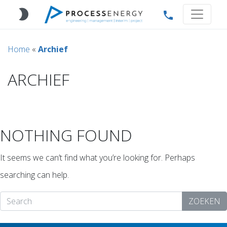
brightness_2
phone
Home
«
Archief
ARCHIEF
NOTHING FOUND
It seems we can’t find what you’re looking for. Perhaps
searching can help.
ZOEKEN