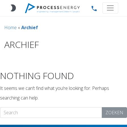
brightness_2
phone
Home
«
Archief
ARCHIEF
NOTHING FOUND
It seems we can’t find what you’re looking for. Perhaps
searching can help.
ZOEKEN