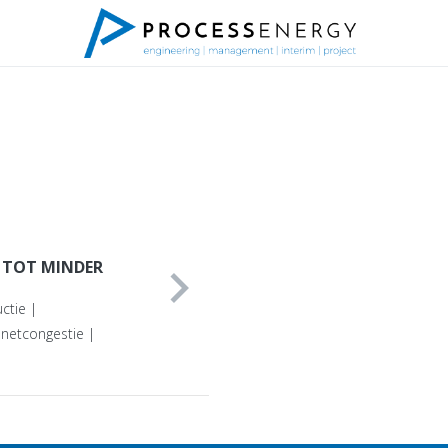
 TOT MINDER
chevron_right
ctie |
 netcongestie |