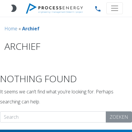
brightness_2
phone
Home
«
Archief
ARCHIEF
NOTHING FOUND
It seems we can’t find what you’re looking for. Perhaps
searching can help.
ZOEKEN