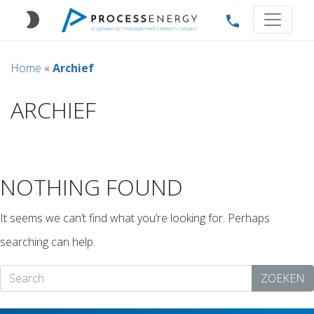
brightness_2
phone
Home
«
Archief
ARCHIEF
NOTHING FOUND
It seems we can’t find what you’re looking for. Perhaps
searching can help.
ZOEKEN